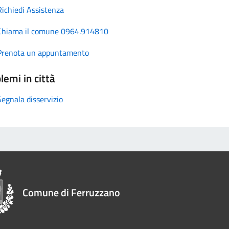
Richiedi Assistenza
Chiama il comune 0964.914810
Prenota un appuntamento
lemi in città
Segnala disservizio
Comune di Ferruzzano