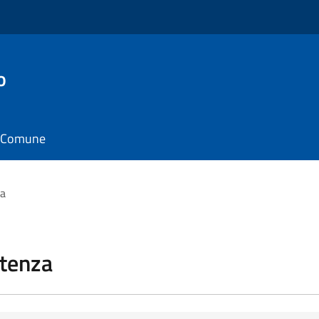
o
il Comune
za
stenza